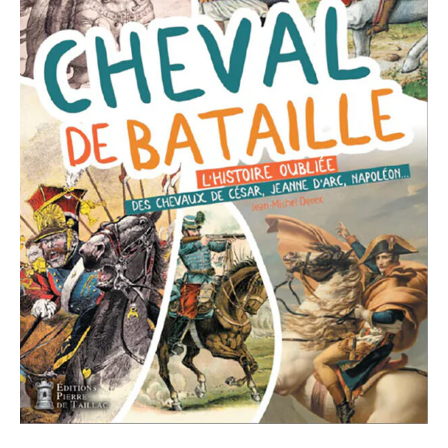
de
guerre
et
de
la