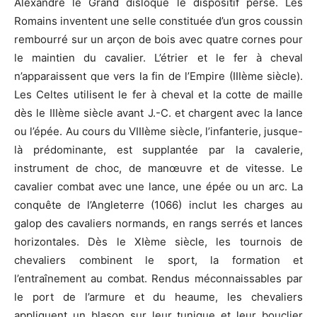
Alexandre le Grand disloque le dispositif perse. Les
Romains inventent une selle constituée d’un gros coussin
rembourré sur un arçon de bois avec quatre cornes pour
le maintien du cavalier. L’étrier et le fer à cheval
n’apparaissent que vers la fin de l’Empire (IIIème siècle).
Les Celtes utilisent le fer à cheval et la cotte de maille
dès le IIIème siècle avant J.-C. et chargent avec la lance
ou l’épée. Au cours du VIIIème siècle, l’infanterie, jusque-
là prédominante, est supplantée par la cavalerie,
instrument de choc, de manœuvre et de vitesse. Le
cavalier combat avec une lance, une épée ou un arc. La
conquête de l’Angleterre (1066) inclut les charges au
galop des cavaliers normands, en rangs serrés et lances
horizontales. Dès le XIème siècle, les tournois de
chevaliers combinent le sport, la formation et
l’entraînement au combat. Rendus méconnaissables par
le port de l’armure et du heaume, les chevaliers
appliquent un blason sur leur tunique et leur bouclier