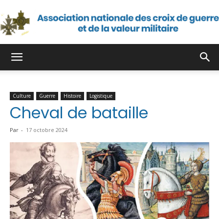
Association
Culture
Guerre
Histoire
Logistique
nationale
Cheval de bataille
Par
-
17 octobre 2024
des
croix