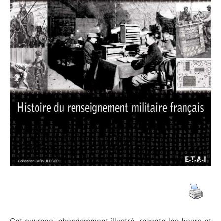
de
guerre
et
de
la
Cet ouvrage, abondamment illustré, raconte les heurs et