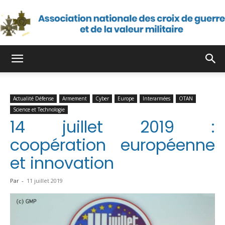
Association
Actualité Défense
Armement
Cyber
Europe
Interarmées
OTAN
nationale
Science et Technologie
14 juillet 2019 :
coopération européenne
des
et innovation
Par
-
11 juillet 2019
croix