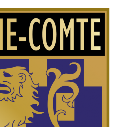
des
croix
de
guerre