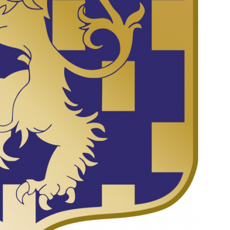
et
de
la