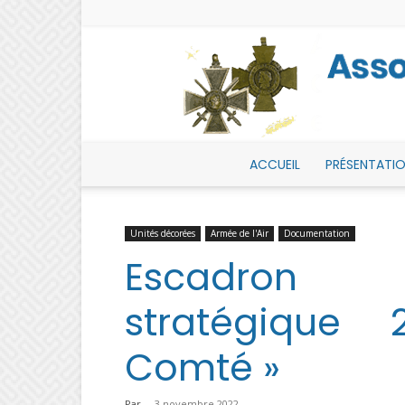
ACCUEIL
PRÉSENTATI
Unités décorées
Armée de l'Air
Documentation
Escadron 
stratégique 
Comté »
Par
-
3 novembre 2022