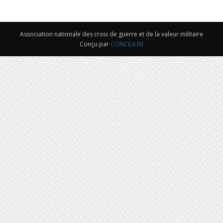
de
Association nationale des croix de guerre et de la valeur militaire
Conçu par
CONCILIUM
guerre
et
de
la