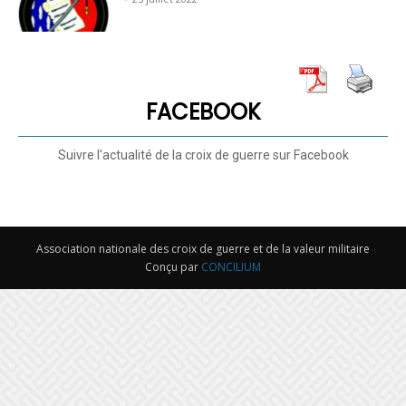
de
FACEBOOK
guerre
Suivre l'actualité de la croix de guerre sur Facebook
et
Association nationale des croix de guerre et de la valeur militaire
Conçu par
CONCILIUM
de
la