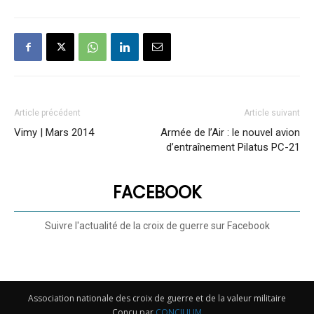
valeur
militaire
Article précédent
Article suivant
Vimy | Mars 2014
Armée de l’Air : le nouvel avion
d’entraînement Pilatus PC-21
FACEBOOK
Suivre l'actualité de la croix de guerre sur Facebook
Association nationale des croix de guerre et de la valeur militaire
Conçu par
CONCILIUM