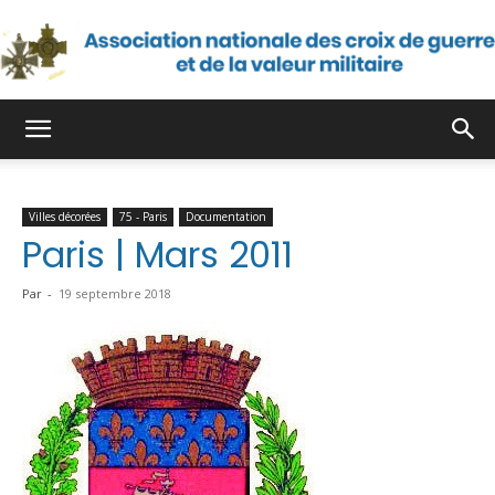
Association
Villes décorées
75 - Paris
Documentation
nationale
Paris | Mars 2011
Par
-
19 septembre 2018
des
croix