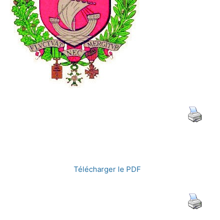
de
guerre
et
de
Télécharger le PDF
la