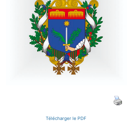
de
guerre
et
de
la
Télécharger le PDF