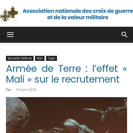
Association
Actualité Défense
Mali
Opex
nationale
Armée de Terre : l’effet «
Mali » sur le recrutement
des
Par
-
16 mars 2013
croix